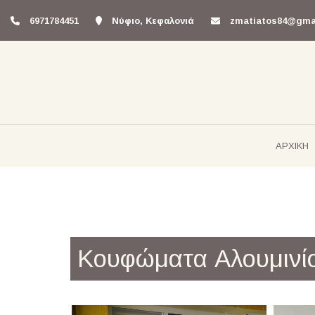
6971784451
Νύφιο, Κεφαλονιά
zmatiatos84@gma
ΑΡΧΙΚΗ
Κουφώματα Αλουμινί