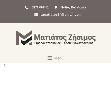
6971784451
Nyfio, Kefalonia
zmatiatos84@gmail.com
Menu
1